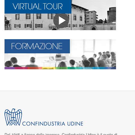
Dal 1945 a fianco delle imprese,
Confindustria Udine
è il punto di