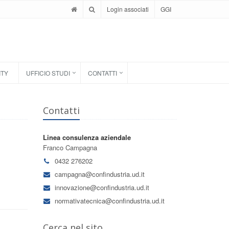
Login associati
GGI
ITY
UFFICIO STUDI
CONTATTI
Contatti
Linea consulenza aziendale
Franco Campagna
0432 276202
campagna@confindustria.ud.it
innovazione@confindustria.ud.it
normativatecnica@confindustria.ud.it
Cerca nel sito