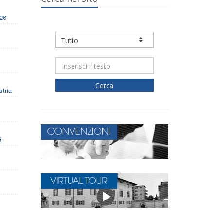
026
Cerca
stria
6