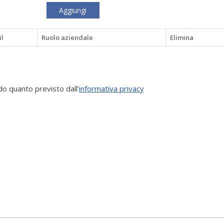
Aggiungi
l
Ruolo aziendale
Elimina
o quanto previsto dall’
informativa privacy