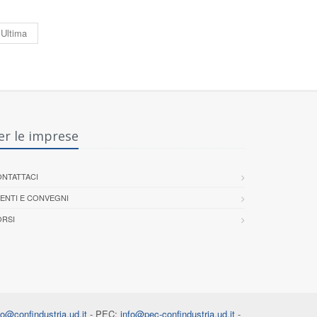
Ultima
er le imprese
NTATTACI
ENTI E CONVEGNI
RSI
fo@confindustria.ud.it
- PEC:
info@pec-confindustria.ud.it
-