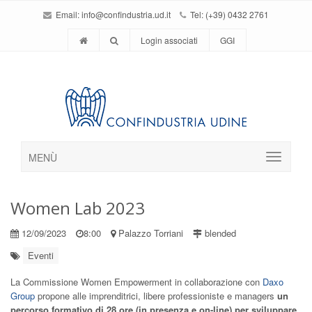
Email:
info@confindustria.ud.it
Tel: (+39) 0432 2761
Login associati
GGI
MENÙ
Women Lab 2023
12/09/2023
8:00
Palazzo Torriani
blended
Eventi
La Commissione Women Empowerment in collaborazione con
Daxo
Group
propone alle imprenditrici, libere professioniste e managers
un
percorso
formativo di 28 ore (in presenza e on-line) per sviluppare