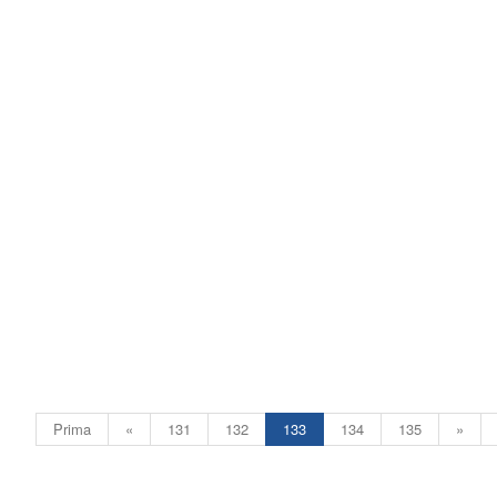
Prima
«
131
132
133
134
135
»