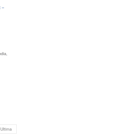
t –
edia,
Ultima