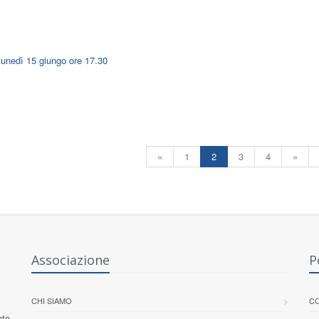
lunedì 15 giungo ore 17.30
«
1
2
3
4
»
Associazione
P
CHI SIAMO
CO
nto