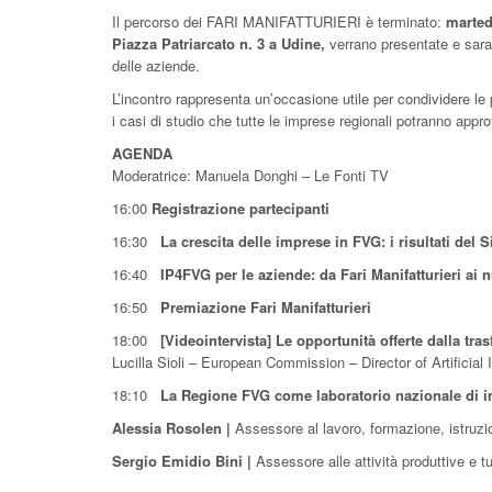
Il percorso dei FARI MANIFATTURIERI è terminato:
marted
Piazza Patriarcato n. 3 a Udine,
verrano presentate e sar
delle aziende.
L’incontro rappresenta un’occasione utile per condividere le 
i casi di studio che tutte le imprese regionali potranno appro
AGENDA
Moderatrice: Manuela Donghi – Le Fonti TV
16:00
Registrazione partecipanti
16:30
La crescita delle imprese in FVG: i risultati del
16:40
IP4FVG per le aziende: da Fari Manifatturieri ai n
16:50
Premiazione Fari Manifatturieri
18:00
[Videointervista]
Le opportunità offerte dalla tra
Lucilla Sioli – European Commission – Director of Artificia
18:10
La Regione FVG come laboratorio nazionale di in
Alessia Rosolen |
Assessore al lavoro, formazione, istruzi
Sergio Emidio Bini |
Assessore alle attività produttive e 