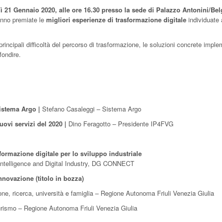
ì 21 Gennaio 2020, alle ore 16.30 presso la sede di Palazzo Antonini/Bel
anno premiate le
migliori esperienze di trasformazione digitale
individuate a
principali difficoltà del percorso di trasformazione, le soluzioni concrete impl
fondire.
 Sistema Argo |
Stefano Casaleggi – Sistema Argo
uovi servizi del 2020 |
Dino Feragotto – Presidente IP4FVG
sformazione digitale per lo sviluppo industriale
l Intelligence and Digital Industry, DG CONNECT
novazione (titolo in bozza)
one, ricerca, università e famiglia – Regione Autonoma Friuli Venezia Giulia
turismo – Regione Autonoma Friuli Venezia Giulia