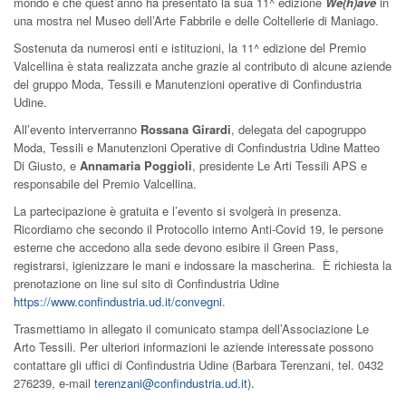
mondo e che quest’anno ha presentato la sua 11^ edizione
We(h)ave
in
una mostra nel Museo dell’Arte Fabbrile e delle Coltellerie di Maniago.
Sostenuta da numerosi enti e istituzioni, la 11^ edizione del Premio
Valcellina è stata realizzata anche grazie al contributo di alcune aziende
del gruppo Moda, Tessili e Manutenzioni operative di Confindustria
Udine.
All’evento interverranno
Rossana Girardi
, delegata del capogruppo
Moda, Tessili e Manutenzioni Operative di Confindustria Udine Matteo
Di Giusto, e
Annamaria Poggioli
, presidente Le Arti Tessili APS e
responsabile del Premio Valcellina.
La partecipazione è gratuita e l’evento si svolgerà in presenza.
Ricordiamo che secondo il Protocollo interno Anti-Covid 19, le persone
esterne che accedono alla sede devono esibire il Green Pass,
registrarsi, igienizzare le mani e indossare la mascherina. È richiesta la
prenotazione on line sul sito di Confindustria Udine
https://www.confindustria.ud.it/convegni
.
Trasmettiamo in allegato il comunicato stampa dell’Associazione Le
Arto Tessili. Per ulteriori informazioni le aziende interessate possono
contattare gli uffici di Confindustria Udine (Barbara Terenzani, tel. 0432
276239, e-mail
terenzani@confindustria.ud.it
).