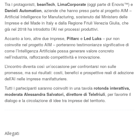
Tra i protagonisti,
beanTech
,
LimaCorporate
(oggi parte di Enovis™) e
Danieli Automation
, aziende che hanno preso parte al progetto AIM –
Artificial Intelligence for Manufacturing, sostenuto dal Ministero delle
Imprese e del Made in Italy e dalla Regione Friuli Venezia Giulia, che
già nel 2018 ha introdotto l’AI nei processi produttivi.
Accanto a loro, altre due imprese,
Pittarc
e
Led Luks
– pur non
coinvolte nel progetto AIM – porteranno testimonianze significative di
come l’Intelligenza Artificiale possa generare valore concreto
nell’industria, rafforzando competitività e innovazione.
L’incontro diventa così un’occasione per confrontarsi non sulle
promesse, ma sui risultati: costi, benefici e prospettive reali di adozione
dell’AI nelle imprese manifatturiere.
Tutti i partecipanti saranno coinvolti in una tavola
rotonda interattiva,
moderata Alessandra Salvatori, direttore di Telefriuli
, per favorire il
dialogo e la circolazione di idee tra imprese del territorio.
Allegati