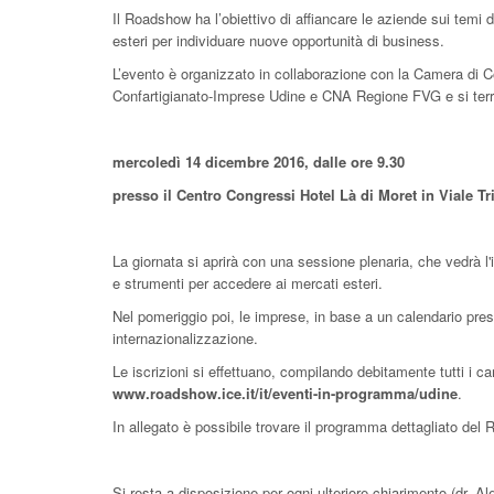
Il Roadshow ha l’obiettivo di affiancare le aziende sui temi d
esteri per individuare nuove opportunità di business.
L’evento è organizzato in collaborazione con la Camera di C
Confartigianato-Imprese Udine e CNA Regione FVG e si terr
mercoledì 14 dicembre 2016, dalle ore 9.30
presso il Centro Congressi Hotel Là di Moret in Viale Tr
La giornata si aprirà con una sessione plenaria, che vedrà l'i
e strumenti per accedere ai mercati esteri.
Nel pomeriggio poi, le imprese, in base a un calendario presta
internazionalizzazione.
Le iscrizioni si effettuano, compilando debitamente tutti i camp
www.roadshow.ice.it/it/eventi-in-programma/udine
.
In allegato è possibile trovare il programma dettagliato del
Si resta a disposizione per ogni ulteriore chiarimento (dr. A