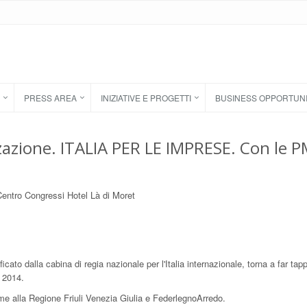
PRESS AREA
INIZIATIVE E PROGETTI
BUSINESS OPPORTUN
zazione. ITALIA PER LE IMPRESE. Con le P
entro Congressi Hotel Là di Moret
cato dalla cabina di regia nazionale per l'Italia internazionale, torna a far tap
e 2014.
ieme alla Regione Friuli Venezia Giulia e FederlegnoArredo.