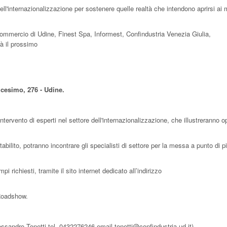
ell'internazionalizzazione per sostenere quelle realtà che intendono aprirsi ai 
ommercio di Udine, Finest Spa, Informest, Confindustria Venezia Giulia,
à il prossimo
icesimo, 276 - Udine.
ntervento di esperti nel settore dell'internazionalizzazione, che illustreranno o
bilito, potranno incontrare gli specialisti di settore per la messa a punto di pi
i richiesti, tramite il sito internet dedicato all’indirizzo
 Roadshow.
lessandro Tonetti tel. 0432276246 email tonetti@confindustria.ud.it).