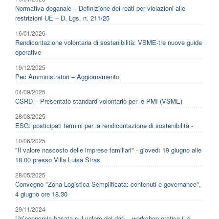
Normativa doganale – Definizione dei reati per violazioni alle
restrizioni UE – D. Lgs. n. 211/25
16/01/2026
Rendicontazione volontaria di sostenibilità: VSME-tre nuove guide
operative
19/12/2025
Pec Amministratori – Aggiornamento
04/09/2025
CSRD – Presentato standard volontario per le PMI (VSME)
28/08/2025
ESG: posticipati termini per la rendicontazione di sostenibilità -
10/06/2025
"Il valore nascosto delle imprese familiari" - giovedì 19 giugno alle
18.00 presso Villa Luisa Stras
28/05/2025
Convegno "Zona Logistica Semplificata: contenuti e governance",
4 giugno ore 18.30
29/11/2024
Un’economia basata sul valore dei dati – workshop pratico il 4