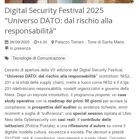
Digital Security Festival 2025
"Universo DATO: dal rischio alla
responsabilità"
26/09/2025
14:30
Palazzo Torriani - Torre di Santa Maria
in presenza
Tecnologie di Comunicazione
L’evento di apertura della VII edizione del Digital Security Festival,
“Universo DATO: dal rischio alla responsabilità”
(sottotitolo: NIS2,
231 e la sfida della supply chain), mette a fuoco come NIS2 e il d.lgs.
231 ridefiniscano responsabilità, modelli organizzativi e governo della
filiera. Dopo un keynote introduttivo, il programma propone: un
case
study operativo
con la
roadmap dei primi 90 giorni
per avviare la
compliance; la
prospettiva dell’auditor
su evidenze richieste, errori
ricorrenti e soglia di “sufficienza”; una
special session
ispirata al Libro
Nero della Cybersecurity con
casi reali
; il
contributo delle
istituzioni
(Polizia Postale); e una
riflessione d’autore
su come il
digitale modella cultura, sicurezza e società. Per decisori e presidi
231/OdV, risk & compliance, procurement e supply chain, l’incontro