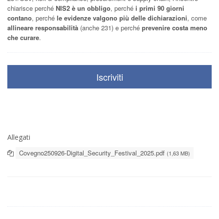
chiarisce perché
NIS2 è un obbligo
, perché
i primi 90 giorni
contano
, perché
le evidenze valgono più delle dichiarazioni
, come
allineare responsabilità
(anche 231) e perché
prevenire costa meno
che curare
.
Iscriviti
Allegati
Covegno250926-Digital_Security_Festival_2025.pdf
(1,63 MB)