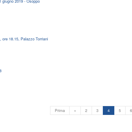
 – 1 giugno 2019 - Osoppo
, ore 18.15, Palazzo Torriani
8
Prima
«
2
3
4
5
6