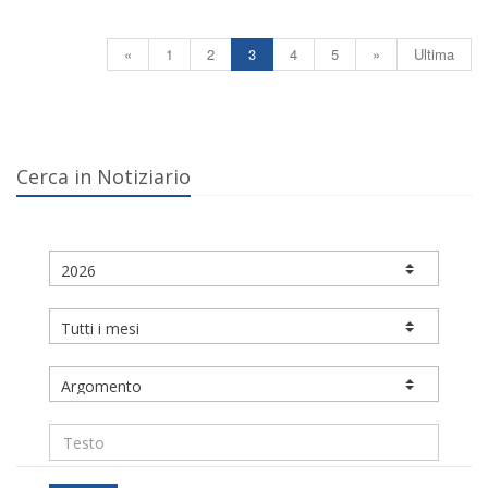
«
1
2
3
4
5
»
Ultima
Cerca in Notiziario