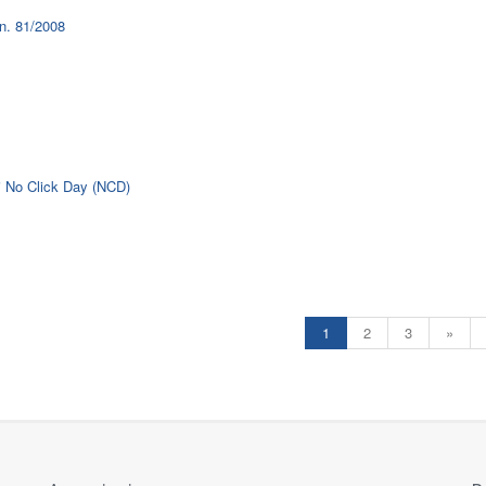
 n. 81/2008
ri No Click Day (NCD)
1
2
3
»