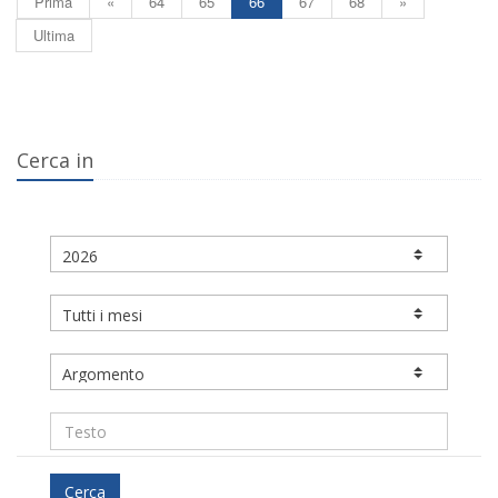
Prima
«
64
65
66
67
68
»
Ultima
Cerca in
Cerca