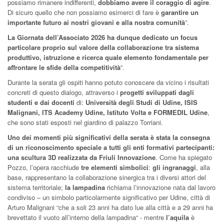
possiamo rimanere indifferenti,
dobbiamo avere il coraggio di agire
.
Di sicuro quello che non possiamo esimerci di fare è
garantire un
importante futuro ai nostri giovani e alla nostra comunità
”.
La Giornata dell’Associato 2026 ha dunque dedicato un focus
particolare proprio sul valore della collaborazione tra sistema
produttivo, istruzione e ricerca quale elemento fondamentale per
affrontare le sfide della competitività
”.
Durante la serata gli ospiti hanno potuto conoscere da vicino i risultati
concreti di questo dialogo, attraverso i
progetti sviluppati dagli
studenti e dai docenti
di:
Università degli Studi di Udine, ISIS
Malignani, ITS Academy Udine, Istituto Volta e FORMEDIL Udine
,
che sono stati esposti nel giardino di palazzo Torriani.
Uno dei momenti più significativi della serata è stata la consegna
di un riconoscimento speciale a tutti gli enti formativi partecipanti:
una scultura 3D realizzata da Friuli Innovazione
. Come ha spiegato
Pozzo, l’opera racchiude
tre elementi simbolici
:
gli ingranaggi
, alla
base, rappresentano la collaborazione sinergica tra i diversi attori del
sistema territoriale;
la lampadina
richiama l’innovazione nata dal lavoro
condiviso – un simbolo particolarmente significativo per Udine, città di
Arturo Malignani “che a soli 23 anni ha dato lue alla città e a 29 anni ha
brevettato il vuoto all’interno della lampadina“ - mentre
l’aquila
è