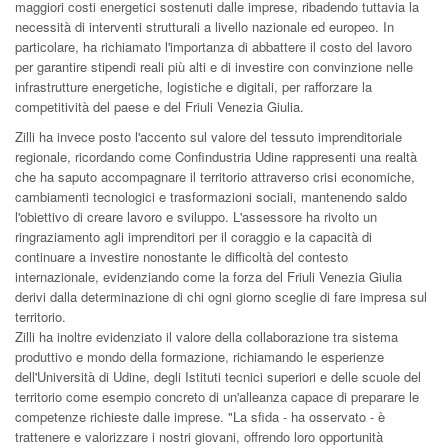
maggiori costi energetici sostenuti dalle imprese, ribadendo tuttavia la
necessità di interventi strutturali a livello nazionale ed europeo. In
particolare, ha richiamato l'importanza di abbattere il costo del lavoro
per garantire stipendi reali più alti e di investire con convinzione nelle
infrastrutture energetiche, logistiche e digitali, per rafforzare la
competitività del paese e del Friuli Venezia Giulia.
Zilli ha invece posto l'accento sul valore del tessuto imprenditoriale
regionale, ricordando come Confindustria Udine rappresenti una realtà
che ha saputo accompagnare il territorio attraverso crisi economiche,
cambiamenti tecnologici e trasformazioni sociali, mantenendo saldo
l'obiettivo di creare lavoro e sviluppo. L'assessore ha rivolto un
ringraziamento agli imprenditori per il coraggio e la capacità di
continuare a investire nonostante le difficoltà del contesto
internazionale, evidenziando come la forza del Friuli Venezia Giulia
derivi dalla determinazione di chi ogni giorno sceglie di fare impresa sul
territorio.
Zilli ha inoltre evidenziato il valore della collaborazione tra sistema
produttivo e mondo della formazione, richiamando le esperienze
dell'Università di Udine, degli Istituti tecnici superiori e delle scuole del
territorio come esempio concreto di un'alleanza capace di preparare le
competenze richieste dalle imprese. "La sfida - ha osservato - è
trattenere e valorizzare i nostri giovani, offrendo loro opportunità