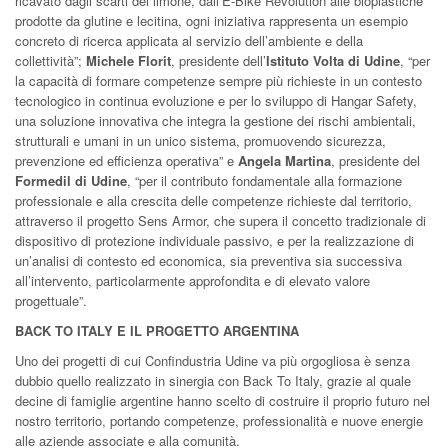
ricavato dagli scarti del limone, dall’E-Bike Revolution alle bioplastiche
prodotte da glutine e lecitina, ogni iniziativa rappresenta un esempio
concreto di ricerca applicata al servizio dell’ambiente e della
collettività”;
Michele Florit
, presidente dell’
Istituto Volta di Udine
, “per
la capacità di formare competenze sempre più richieste in un contesto
tecnologico in continua evoluzione e per lo sviluppo di Hangar Safety,
una soluzione innovativa che integra la gestione dei rischi ambientali,
strutturali e umani in un unico sistema, promuovendo sicurezza,
prevenzione ed efficienza operativa” e
Angela Martina
, presidente del
Formedil di Udine
, “per il contributo fondamentale alla formazione
professionale e alla crescita delle competenze richieste dal territorio,
attraverso il progetto Sens Armor, che supera il concetto tradizionale di
dispositivo di protezione individuale passivo, e per la realizzazione di
un’analisi di contesto ed economica, sia preventiva sia successiva
all’intervento, particolarmente approfondita e di elevato valore
progettuale”.
BACK TO ITALY E IL PROGETTO ARGENTINA
Uno dei progetti di cui Confindustria Udine va più orgogliosa è senza
dubbio quello realizzato in sinergia con Back To Italy, grazie al quale
decine di famiglie argentine hanno scelto di costruire il proprio futuro nel
nostro territorio, portando competenze, professionalità e nuove energie
alle aziende associate e alla comunità.