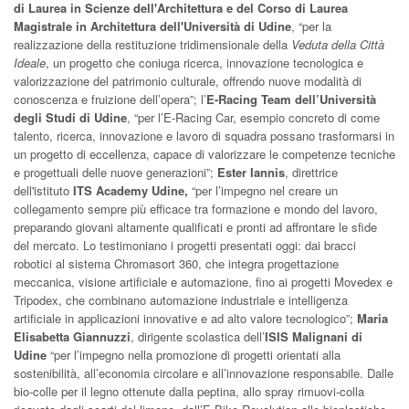
di Laurea in Scienze dell'Architettura e del Corso di Laurea
Magistrale in Architettura dell'Università di Udine
, “per la
realizzazione della restituzione tridimensionale della
Veduta della Città
Ideale
, un progetto che coniuga ricerca, innovazione tecnologica e
valorizzazione del patrimonio culturale, offrendo nuove modalità di
conoscenza e fruizione dell’opera”; l’
E-Racing Team dell’Università
degli Studi di Udine
, “per l’E-Racing Car, esempio concreto di come
talento, ricerca, innovazione e lavoro di squadra possano trasformarsi in
un progetto di eccellenza, capace di valorizzare le competenze tecniche
e progettuali delle nuove generazioni”;
Ester Iannis
, direttrice
dell'istituto
ITS Academy Udine,
“per l’impegno nel creare un
collegamento sempre più efficace tra formazione e mondo del lavoro,
preparando giovani altamente qualificati e pronti ad affrontare le sfide
del mercato. Lo testimoniano i progetti presentati oggi: dai bracci
robotici al sistema Chromasort 360, che integra progettazione
meccanica, visione artificiale e automazione, fino ai progetti Movedex e
Tripodex, che combinano automazione industriale e intelligenza
artificiale in applicazioni innovative e ad alto valore tecnologico”;
Maria
Elisabetta Giannuzzi
, dirigente scolastica dell’
ISIS Malignani di
Udine
“per l’impegno nella promozione di progetti orientati alla
sostenibilità, all’economia circolare e all’innovazione responsabile. Dalle
bio-colle per il legno ottenute dalla peptina, allo spray rimuovi-colla