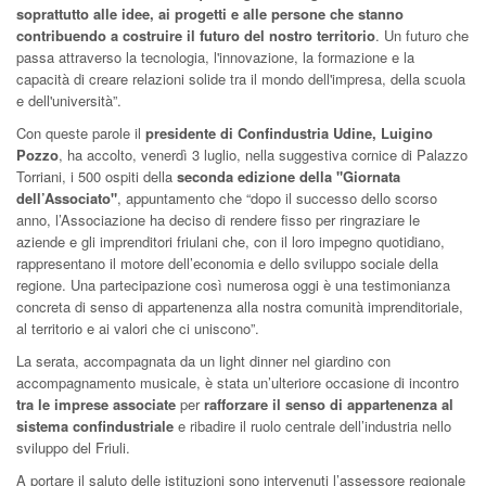
soprattutto alle idee, ai progetti e alle persone che stanno
contribuendo a costruire il futuro del nostro territorio
. Un futuro che
passa attraverso la tecnologia, l'innovazione, la formazione e la
capacità di creare relazioni solide tra il mondo dell'impresa, della scuola
e dell'università”.
Con queste parole il
presidente di Confindustria Udine, Luigino
Pozzo
, ha accolto, venerdì 3 luglio, nella suggestiva cornice di Palazzo
Torriani, i 500 ospiti della
seconda edizione della "Giornata
dell’Associato"
, appuntamento che “dopo il successo dello scorso
anno, l’Associazione ha deciso di rendere fisso per ringraziare le
aziende e gli imprenditori friulani che, con il loro impegno quotidiano,
rappresentano il motore dell’economia e dello sviluppo sociale della
regione. Una partecipazione così numerosa oggi è una testimonianza
concreta di senso di appartenenza alla nostra comunità imprenditoriale,
al territorio e ai valori che ci uniscono”.
La serata, accompagnata da un light dinner nel giardino con
accompagnamento musicale, è stata un’ulteriore occasione di incontro
tra le imprese associate
per
rafforzare il senso di appartenenza al
sistema confindustriale
e ribadire il ruolo centrale dell’industria nello
sviluppo del Friuli.
A portare il saluto delle istituzioni sono intervenuti l’assessore regionale