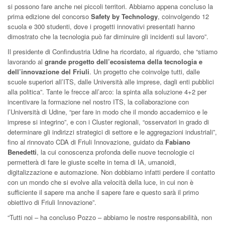
si possono fare anche nei piccoli territori. Abbiamo appena concluso la
prima edizione del concorso
Safety by Technology
, coinvolgendo 12
scuola e 300 studenti, dove i progetti innovativi presentati hanno
dimostrato che la tecnologia può far diminuire gli incidenti sul lavoro”.
Il presidente di Confindustria Udine ha ricordato, al riguardo, che “stiamo
lavorando al
grande progetto dell’ecosistema della tecnologia e
dell’innovazione del Friuli
. Un progetto che coinvolge tutti, dalle
scuole superiori all’ITS, dalle Università alle imprese, dagli enti pubblici
alla politica”. Tante le frecce all’arco: la spinta alla soluzione 4+2 per
incentivare la formazione nel nostro ITS, la collaborazione con
l’Università di Udine, “per fare in modo che il mondo accademico e le
imprese si integrino”, e con i Cluster regionali, “osservatori in grado di
determinare gli indirizzi strategici di settore e le aggregazioni industriali”,
fino al rinnovato CDA di Friuli Innovazione, guidato da
Fabiano
Benedetti
, la cui conoscenza profonda delle nuove tecnologie ci
permetterà di fare le giuste scelte in tema di IA, umanoidi,
digitalizzazione e automazione. Non dobbiamo infatti perdere il contatto
con un mondo che si evolve alla velocità della luce, in cui non è
sufficiente il sapere ma anche il sapere fare e questo sarà il primo
obiettivo di Friuli Innovazione”.
“Tutti noi – ha concluso Pozzo – abbiamo le nostre responsabilità, non