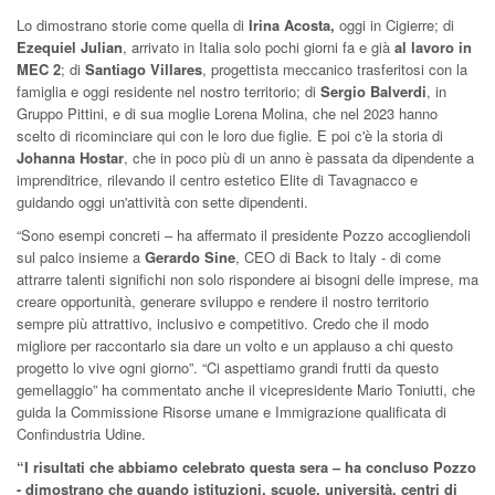
Lo dimostrano storie come quella di
Irina Acosta,
oggi in Cigierre; di
Ezequiel Julian
, arrivato in Italia solo pochi giorni fa e già
al lavoro in
MEC 2
; di
Santiago Villares
, progettista meccanico trasferitosi con la
famiglia e oggi residente nel nostro territorio; di
Sergio Balverdi
, in
Gruppo Pittini, e di sua moglie Lorena Molina, che nel 2023 hanno
scelto di ricominciare qui con le loro due figlie. E poi c'è la storia di
Johanna Hostar
, che in poco più di un anno è passata da dipendente a
imprenditrice, rilevando il centro estetico Elite di Tavagnacco e
guidando oggi un'attività con sette dipendenti.
“Sono esempi concreti – ha affermato il presidente Pozzo accogliendoli
sul palco insieme a
Gerardo Sine
, CEO di Back to Italy - di come
attrarre talenti significhi non solo rispondere ai bisogni delle imprese, ma
creare opportunità, generare sviluppo e rendere il nostro territorio
sempre più attrattivo, inclusivo e competitivo. Credo che il modo
migliore per raccontarlo sia dare un volto e un applauso a chi questo
progetto lo vive ogni giorno”. “Ci aspettiamo grandi frutti da questo
gemellaggio” ha commentato anche il vicepresidente Mario Toniutti, che
guida la Commissione Risorse umane e Immigrazione qualificata di
Confindustria Udine.
“I risultati che abbiamo celebrato questa sera – ha concluso Pozzo
- dimostrano che quando istituzioni, scuole, università, centri di