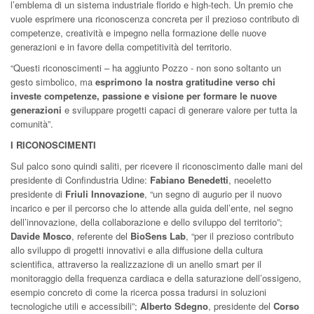
l’emblema di un sistema industriale florido e high-tech. Un premio che
vuole esprimere una riconoscenza concreta per il prezioso contributo di
competenze, creatività e impegno nella formazione delle nuove
generazioni e in favore della competitività del territorio.
“Questi riconoscimenti – ha aggiunto Pozzo - non sono soltanto un
gesto simbolico, ma
esprimono la nostra gratitudine verso chi
investe competenze, passione e visione per formare le nuove
generazioni
e sviluppare progetti capaci di generare valore per tutta la
comunità”.
I RICONOSCIMENTI
Sul palco sono quindi saliti, per ricevere il riconoscimento dalle mani del
presidente di Confindustria Udine:
Fabiano Benedetti
, neoeletto
presidente di
Friuli Innovazione
, “un segno di augurio per il nuovo
incarico e per il percorso che lo attende alla guida dell’ente, nel segno
dell’innovazione, della collaborazione e dello sviluppo del territorio”;
Davide Mosco
, referente del
BioSens Lab
, “per il prezioso contributo
allo sviluppo di progetti innovativi e alla diffusione della cultura
scientifica, attraverso la realizzazione di un anello smart per il
monitoraggio della frequenza cardiaca e della saturazione dell’ossigeno,
esempio concreto di come la ricerca possa tradursi in soluzioni
tecnologiche utili e accessibili”;
Alberto Sdegno
, presidente del
Corso