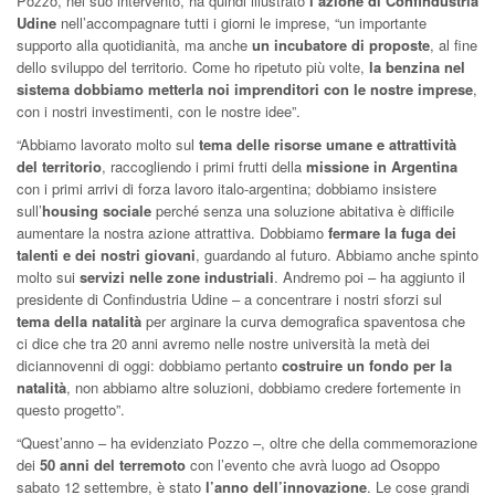
Pozzo, nel suo intervento, ha quindi illustrato
l’azione di Confindustria
Udine
nell’accompagnare tutti i giorni le imprese, “un importante
supporto alla quotidianità, ma anche
un incubatore di proposte
, al fine
dello sviluppo del territorio. Come ho ripetuto più volte,
la benzina nel
sistema dobbiamo metterla noi imprenditori con le nostre imprese
,
con i nostri investimenti, con le nostre idee”.
“Abbiamo lavorato molto sul
tema delle risorse umane e attrattività
del territorio
, raccogliendo i primi frutti della
missione in Argentina
con i primi arrivi di forza lavoro italo-argentina; dobbiamo insistere
sull’
housing sociale
perché senza una soluzione abitativa è difficile
aumentare la nostra azione attrattiva. Dobbiamo
fermare la fuga dei
talenti e dei nostri giovani
, guardando al futuro. Abbiamo anche spinto
molto sui
servizi nelle zone industriali
. Andremo poi – ha aggiunto il
presidente di Confindustria Udine – a concentrare i nostri sforzi sul
tema della natalità
per arginare la curva demografica spaventosa che
ci dice che tra 20 anni avremo nelle nostre università la metà dei
diciannovenni di oggi: dobbiamo pertanto
costruire un fondo per la
natalità
, non abbiamo altre soluzioni, dobbiamo credere fortemente in
questo progetto”.
“Quest’anno – ha evidenziato Pozzo –, oltre che della commemorazione
dei
50 anni del terremoto
con l’evento che avrà luogo ad Osoppo
sabato 12 settembre, è stato
l’anno dell’innovazione
. Le cose grandi