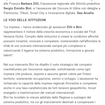
alle Finanze
Barbara Zilli, l
’assessore regionale alle Attività produttive
Sergio Emidio Bini
, e l’assessore del Comune di Udine con deleghe a
Patrimonio, Tributi, Smart City e Innovazione digitale,
Gea Arcella
.
LE VOCI DELLE ISTITUZIONI
"Le imprese – hanno evidenziato gli assessori
Zilli e Bini
-
rappresentano il motore della crescita economica e sociale del Friuli
Venezia Giulia. Compito delle istituzioni è creare le condizioni affinché
possano investire, innovare e competere, sostenendole nell'affrontare le
sfide di uno scenario internazionale sempre più complesso e
valorizzando il legame tra sistema produttivo, formazione e giovani
talenti".
Nel suo intervento Bini ha ribadito il ruolo strategico del comparto
manifatturiero per l'economia regionale, sottolineando come ogni
impresa che produce, esporta e assume generi valore per l'intero
territorio, sostenendo occupazione, servizi e sviluppo. L'assessore ha
richiamato la capacità delle imprese regionali d'investire e competere
anche in una fase caratterizzata da forti tensioni geopolitiche, rincari
energetici e trasformazioni dei mercati internazionali.
Bini ha ricordato le misure adottate dalla Regione a sostegno del
sistema produttivo, tra cui gli stanziamenti destinati a compensare i