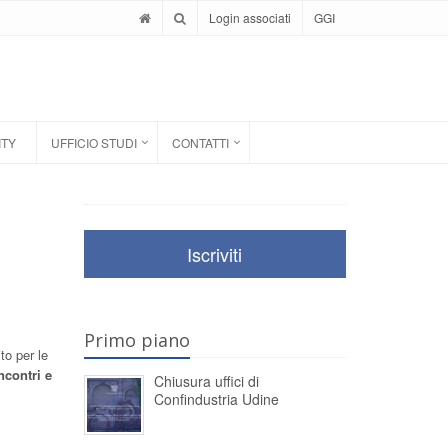
Login associati
GGI
ITY
UFFICIO STUDI
CONTATTI
Iscriviti
Primo piano
to per le
ncontri e
Chiusura uffici di
Confindustria Udine