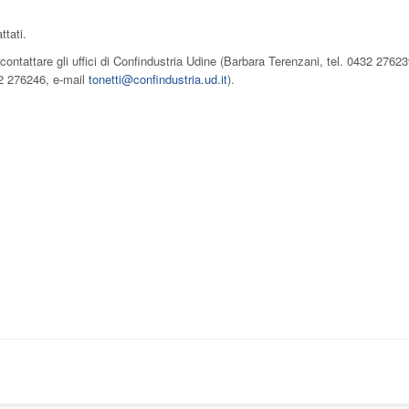
ttati.
ontattare gli uffici di Confindustria Udine (Barbara Terenzani, tel. 0432 27623
32 276246, e-mail
tonetti@confindustria.ud.it
).