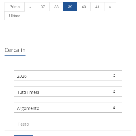
Prima
«
37
38
39
40
41
»
Ultima
Cerca in