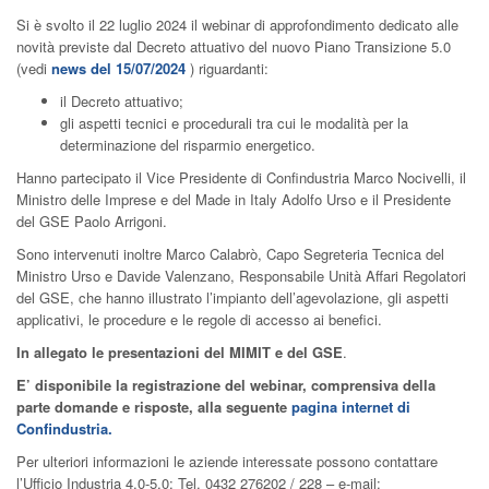
Si è svolto il 22 luglio 2024 il webinar di approfondimento dedicato alle
novità previste dal Decreto attuativo del nuovo Piano Transizione 5.0
(vedi
news del 15/07/2024
) riguardanti:
il Decreto attuativo;
gli aspetti tecnici e procedurali tra cui le modalità per la
determinazione del risparmio energetico.
Hanno partecipato il Vice Presidente di Confindustria Marco Nocivelli, il
Ministro delle Imprese e del Made in Italy Adolfo Urso e il Presidente
del GSE Paolo Arrigoni.
Sono intervenuti inoltre Marco Calabrò, Capo Segreteria Tecnica del
Ministro Urso e Davide Valenzano, Responsabile Unità Affari Regolatori
del GSE, che hanno illustrato l’impianto dell’agevolazione, gli aspetti
applicativi, le procedure e le regole di accesso ai benefici.
In allegato le presentazioni del MIMIT e del GSE
.
E’ disponibile la registrazione del webinar, comprensiva della
parte domande e risposte, alla seguente
pagina internet di
Confindustria.
Per ulteriori informazioni le aziende interessate possono contattare
l’Ufficio Industria 4.0-5.0: Tel. 0432 276202 / 228 – e-mail: