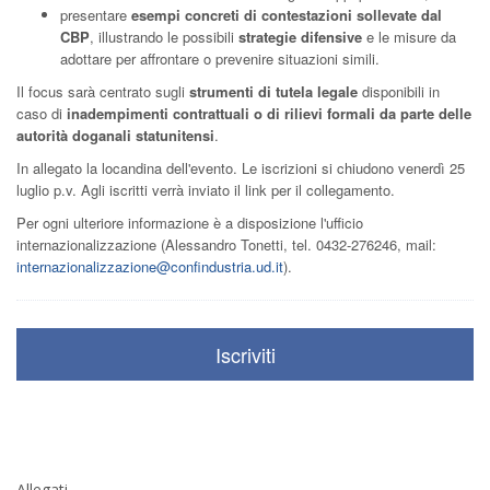
presentare
esempi concreti di contestazioni sollevate dal
CBP
, illustrando le possibili
strategie difensive
e le misure da
adottare per affrontare o prevenire situazioni simili.
Il focus sarà centrato sugli
strumenti di tutela legale
disponibili in
caso di
inadempimenti contrattuali o di rilievi formali da parte delle
autorità doganali statunitensi
.
In allegato la locandina dell'evento. Le iscrizioni si chiudono venerdì 25
luglio p.v. Agli iscritti verrà inviato il link per il collegamento.
Per ogni ulteriore informazione è a disposizione l'ufficio
internazionalizzazione (Alessandro Tonetti, tel. 0432-276246, mail:
internazionalizzazione@confindustria.ud.it
).
Iscriviti
Allegati