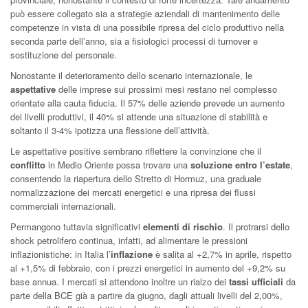
può essere collegato sia a strategie aziendali di mantenimento delle
competenze in vista di una possibile ripresa del ciclo produttivo nella
seconda parte dell’anno, sia a fisiologici processi di turnover e
sostituzione del personale.
Nonostante il deterioramento dello scenario internazionale, le
aspettative
delle imprese sui prossimi mesi restano nel complesso
orientate alla cauta fiducia. Il 57% delle aziende prevede un aumento
dei livelli produttivi, il 40% si attende una situazione di stabilità e
soltanto il 3-4% ipotizza una flessione dell’attività.
Le aspettative positive sembrano riflettere la convinzione che il
conflitto
in Medio Oriente possa trovare una
soluzione entro l’estate
,
consentendo la riapertura dello Stretto di Hormuz, una graduale
normalizzazione dei mercati energetici e una ripresa dei flussi
commerciali internazionali.
Permangono tuttavia significativi
elementi di rischio
. Il protrarsi dello
shock petrolifero continua, infatti, ad alimentare le pressioni
inflazionistiche: in Italia l’
inflazione
è salita al +2,7% in aprile, rispetto
al +1,5% di febbraio, con i prezzi energetici in aumento del +9,2% su
base annua. I mercati si attendono inoltre un rialzo dei
tassi ufficiali
da
parte della BCE già a partire da giugno, dagli attuali livelli del 2,00%,