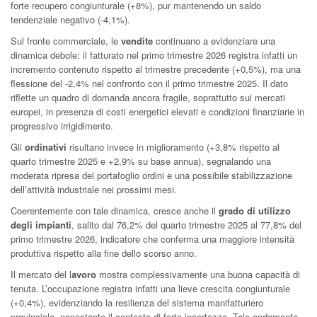
forte recupero congiunturale (+8%), pur mantenendo un saldo
tendenziale negativo (-4,1%).
Sul fronte commerciale, le
vendite
continuano a evidenziare una
dinamica debole: il fatturato nel primo trimestre 2026 registra infatti un
incremento contenuto rispetto al trimestre precedente (+0,5%), ma una
flessione del -2,4% nel confronto con il primo trimestre 2025. Il dato
riflette un quadro di domanda ancora fragile, soprattutto sui mercati
europei, in presenza di costi energetici elevati e condizioni finanziarie in
progressivo irrigidimento.
Gli
ordinativi
risultano invece in miglioramento (+3,8% rispetto al
quarto trimestre 2025 e +2,9% su base annua), segnalando una
moderata ripresa del portafoglio ordini e una possibile stabilizzazione
dell’attività industriale nei prossimi mesi.
Coerentemente con tale dinamica, cresce anche il
grado di utilizzo
degli impianti
, salito dal 76,2% del quarto trimestre 2025 al 77,8% del
primo trimestre 2026, indicatore che conferma una maggiore intensità
produttiva rispetto alla fine dello scorso anno.
Il mercato del l
avoro
mostra complessivamente una buona capacità di
tenuta. L’occupazione registra infatti una lieve crescita congiunturale
(+0,4%), evidenziando la resilienza del sistema manifatturiero
provinciale, nonostante il contesto di forte incertezza. Tale andamento