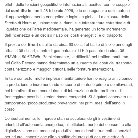
effetti delle tensioni geopolitiche internazionali, acuitesi con lo scoppio
del
conflitto
in Iran il 28 febbraio 2026, e le conseguenze sulle catene
di approvvigionamento energetico e logistico globali. La chiusura dello
Stretto di Hormuz, unitamente ai danni alle infrastrutture estrattive e di
liquefazione dell’area mediorientale, ha generato un forte incremento
dell’incertezza e un deciso rialzo dei costi energetici e di trasporto.
Il prezzo del
Brent
è salito da circa 60 dollari al barile di inizio anno agli
attuali 108 dollari, mentre il gas naturale TTF è passato da circa 38
€/MWh a 50 €/MWh. Parallelamente, le difficoltà nel traffico marittimo
nel Golfo Persico hanno determinato un aumento dei costi del trasporto
containerizzato e maggiori criticità nelle forniture internazionali.
In tale contesto, molte imprese manifatturiere hanno reagito anticipando
la produzione e incrementando le scorte di materie prime e semilavorati,
nel tentativo di contenere i rischi di interruzione delle forniture e di
fronteggiare possibili ulteriori rincari energetici. Si è quindi osservato un
temporaneo “picco produttivo preventivo” nei primi mesi dell’anno in
corso.
Contestualmente, le imprese stanno accelerando gli investimenti
orientati all’autonomia energetica, all’efficientamento dei consumi e alla
digitalizzazione dei processi produttivi, considerati strumenti essenziali
per ridurre l’esposizione alla volatilità dei prezzi di gas ed elettricità.