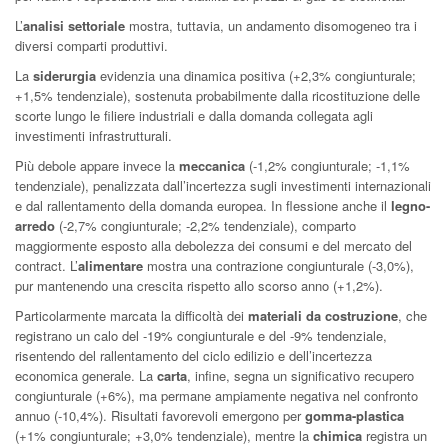
L’
analisi settoriale
mostra, tuttavia, un andamento disomogeneo tra i
diversi comparti produttivi.
La
siderurgia
evidenzia una dinamica positiva (+2,3% congiunturale;
+1,5% tendenziale), sostenuta probabilmente dalla ricostituzione delle
scorte lungo le filiere industriali e dalla domanda collegata agli
investimenti infrastrutturali.
Più debole appare invece la
meccanica
(-1,2% congiunturale; -1,1%
tendenziale), penalizzata dall’incertezza sugli investimenti internazionali
e dal rallentamento della domanda europea. In flessione anche il
legno-
arredo
(-2,7% congiunturale; -2,2% tendenziale), comparto
maggiormente esposto alla debolezza dei consumi e del mercato del
contract. L’
alimentare
mostra una contrazione congiunturale (-3,0%),
pur mantenendo una crescita rispetto allo scorso anno (+1,2%).
Particolarmente marcata la difficoltà dei
materiali da costruzione
, che
registrano un calo del -19% congiunturale e del -9% tendenziale,
risentendo del rallentamento del ciclo edilizio e dell’incertezza
economica generale. La
carta
, infine, segna un significativo recupero
congiunturale (+6%), ma permane ampiamente negativa nel confronto
annuo (-10,4%). Risultati favorevoli emergono per
gomma-plastica
(+1% congiunturale; +3,0% tendenziale), mentre la
chimica
registra un