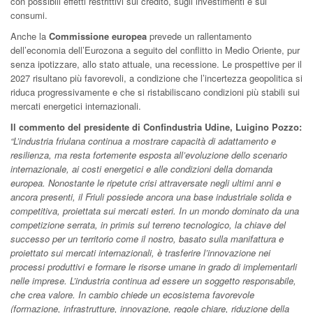
con possibili effetti restrittivi sul credito, sugli investimenti e sui
consumi.
Anche la
Commissione europea
prevede un rallentamento
dell’economia dell’Eurozona a seguito del conflitto in Medio Oriente, pur
senza ipotizzare, allo stato attuale, una recessione. Le prospettive per il
2027 risultano più favorevoli, a condizione che l’incertezza geopolitica si
riduca progressivamente e che si ristabiliscano condizioni più stabili sui
mercati energetici internazionali.
Il commento del presidente di Confindustria Udine, Luigino Pozzo:
“L’industria friulana continua a mostrare capacità di adattamento e
resilienza, ma resta fortemente esposta all’evoluzione dello scenario
internazionale, ai costi energetici e alle condizioni della domanda
europea. Nonostante le ripetute crisi attraversate negli ultimi anni e
ancora presenti, il Friuli possiede ancora una base industriale solida e
competitiva, proiettata sui mercati esteri. In un mondo dominato da una
competizione serrata, in primis sul terreno tecnologico, la chiave del
successo per un territorio come il nostro, basato sulla manifattura e
proiettato sui mercati internazionali, è trasferire l’innovazione nei
processi produttivi e formare le risorse umane in grado di implementarli
nelle imprese. L’industria continua ad essere un soggetto responsabile,
che crea valore. In cambio chiede un ecosistema favorevole
(formazione, infrastrutture, innovazione, regole chiare, riduzione della