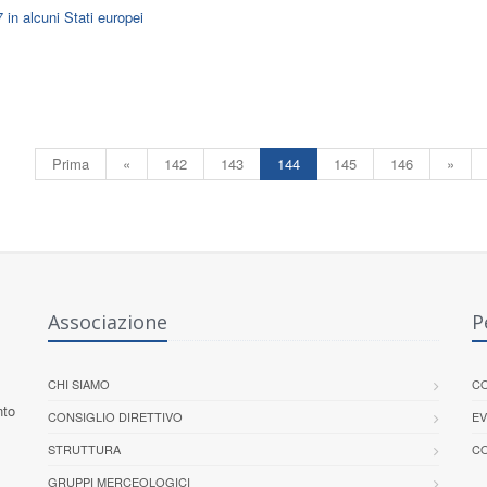
 in alcuni Stati europei
Prima
«
142
143
144
145
146
»
Associazione
P
CHI SIAMO
CO
nto
CONSIGLIO DIRETTIVO
EV
STRUTTURA
CO
GRUPPI MERCEOLOGICI