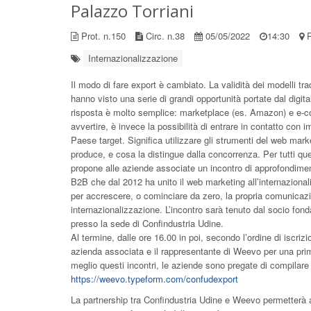
Palazzo Torriani
Prot. n.150
Circ. n.38
05/05/2022
14:30
P
Internazionalizzazione
Il modo di fare export è cambiato. La validità dei modelli tra
hanno visto una serie di grandi opportunità portate dal digit
risposta è molto semplice: marketplace (es. Amazon) e e-co
avvertire, è invece la possibilità di entrare in contatto con imp
Paese target. Significa utilizzare gli strumenti del web mark
produce, e cosa la distingue dalla concorrenza. Per tutti qu
propone alle aziende associate un incontro di approfondimen
B2B che dal 2012 ha unito il web marketing all’internazionali
per accrescere, o cominciare da zero, la propria comunicazion
internazionalizzazione. L’incontro sarà tenuto dal socio fonda
presso la sede di Confindustria Udine.
Al termine, dalle ore 16.00 in poi, secondo l’ordine di iscrizio
azienda associata e il rappresentante di Weevo per una prima
meglio questi incontri, le aziende sono pregate di compilare 
https://weevo.typeform.com/confudexport
La partnership tra Confindustria Udine e Weevo permetterà al