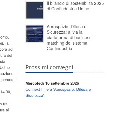
Il bilancio di sostenibilità 2025
di Confindustria Udine
Aerospazio, Difesa e
Sicurezza: al via la
torno,
piattaforma di business
matching del sistema
i, la
Confindustria
cora ad
tura del
enda
Prossimi convegni
 Udine
icazione
e percorsi
Mercoledì 16 settembre 2026
Connext Filiera “Aerospazio, Difesa e
 14.30,
Sicurezza”
o tra
rre al