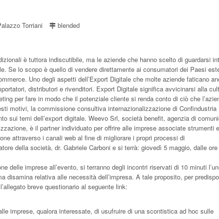
alazzo Torriani
blended
dizionali è tuttora indiscutibile, ma le aziende che hanno scelto di guardarsi in
ale. Se lo scopo è quello di vendere direttamente ai consumatori dei Paesi ester
mmerce. Uno degli aspetti dell’Export Digitale che molte aziende faticano an
ortatori, distributori e rivenditori. Export Digitale significa avvicinarsi alla cul
eting per fare in modo che il potenziale cliente si renda conto di ciò che l’azi
esti motivi, la commissione consultiva internazionalizzazione di Confindustria
to sui temi dell’export digitale. Weevo Srl, società benefit, agenzia di comun
zzazione, è il partner individuato per offrire alle imprese associate strumenti 
e attraverso i canali web al fine di migliorare i propri processi di
tore della società, dr. Gabriele Carboni e si terrà: giovedì 5 maggio, dalle ore
ne delle imprese all’evento, si terranno degli incontri riservati di 10 minuti l’un
 disamina relativa alle necessità dell’impresa. A tale proposito, per predispo
l’allegato breve questionario al seguente link:
le imprese, qualora interessate, di usufruire di una scontistica ad hoc sulle