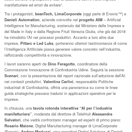
manifatturiere ed errori da evitare”.
Tra i protagonisti,
beanTech, LimaCorporate
(oggi parte di Enovis™) e
Danieli Automation
, aziende coinvolte nel
progetto AIM
– Artificial
Intelligence for Manufacturing, sostenuto dal Ministero delle Imprese e
del Made in Italy e dalla Regione Friuli Venezia Giulia, che già dal 2018
ha introdotto l’AI nei processi produttivi. Accanto a loro altre due
imprese,
Pittarc e Led Luks
, porteranno ulteriori testimonianze di come
l’Intelligenza Artificiale possa generare valore concreto nell’industria,
rafforzando competitività e innovazione.
I lavori saranno aperti da
Dino Feragotto
, coordinatore della
Commissione Innovazione di Confindustria Udine. Seguirà la sessione
Scenari
, con la presentazione del report nazionale sull’adozione dell’AI
nei contesti produttivi.
Valentina Carlini
, responsabile Politiche
industriali di Confindustria, offrirà una panoramica su come le linee
guida strategiche possano tradursi in applicazioni operative per le
imprese.
In chiusura, una
tavola rotonda interattiva “AI per l’industria
manifatturiera”
, moderata dal direttore di Telefriuli
Alessandra
Salvatori
, che vedrà confrontarsi manager ed esperti di primo piano:
Rosario Maione
, Digital Manufacturing manager di LimaCorporate
(Enovis),
Andrea Merluzzi
, vice president Digital Solutions di Danieli