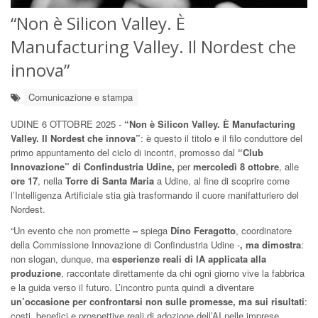
“Non è Silicon Valley. È
Manufacturing Valley. Il Nordest che
innova”
Comunicazione e stampa
UDINE 6 OTTOBRE 2025 -
“Non è Silicon Valley. È Manufacturing
Valley. Il Nordest che innova”
: è questo il titolo e il filo conduttore del
primo appuntamento del ciclo di incontri, promosso dal
“Club
Innovazione” di Confindustria Udine,
per
mercoledì 8 ottobre
, alle
ore 17
, nella
Torre di Santa Maria
a Udine, al fine di scoprire come
l’Intelligenza Artificiale stia già trasformando il cuore manifatturiero del
Nordest.
“Un evento che non promette
–
spiega
Dino Feragotto
, coordinatore
della Commissione Innovazione di Confindustria Udine -
, ma dimostra
:
non slogan, dunque, ma
esperienze reali di IA applicata alla
produzione
, raccontate direttamente da chi ogni giorno vive la fabbrica
e la guida verso il futuro. L’incontro punta quindi a diventare
un’occasione per confrontarsi non sulle promesse, ma sui risultati
:
costi, benefici e prospettive reali di adozione dell’AI nelle imprese