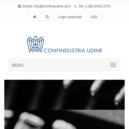
Email:
info@confindustria.ud.it
Tel: (+39) 0432 2761
Login associati
GGI
MENÙ