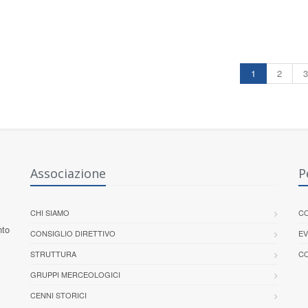
1
2
3
Associazione
P
CHI SIAMO
CO
nto
CONSIGLIO DIRETTIVO
EV
STRUTTURA
CO
GRUPPI MERCEOLOGICI
CENNI STORICI