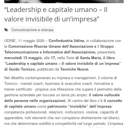
“Leadership e capitale umano – Il
valore invisibile di un’impresa”
Comunicazione e stampa
UDINE, 11 maggio 2026 –
Confindustria Udine,
in collaborazione con
la
Commissione Risorse Umane dell’Associazione e
il
Gruppo
Telecomunicazione e Informatica dell’Associazione,
presenterà,
mercoledì 13 maggio,
alle
17,
nella Torre
di Santa Maria, il libro
“Leadership e capitale umano – Il valore invisibile di un’impresa”
di Guido Tonizzo,
pubblicato da
Tecniche Nuove.
Nel dibattito contemporaneo su impresa e management, il volume di
Tonizzo - mental coach, business & executive coach, formatore e
trainer certificato - propone una riflessione che supera il perimetro della
gestione aziendale per toccare un tema più ampio:
il valore culturale
delle persone nelle organizzazioni
. Al centro del libro c’è
il concetto
di capitale umano
come
patrimonio “invisibile” dell’impresa
:
competenze professionali, relazioni, motivazioni, visione, capacità di
apprendere, tutti elementi che non compaiono direttamente nei bilanci,
ma che determinano solidità e competitività nel lungo periodo. L’impresa