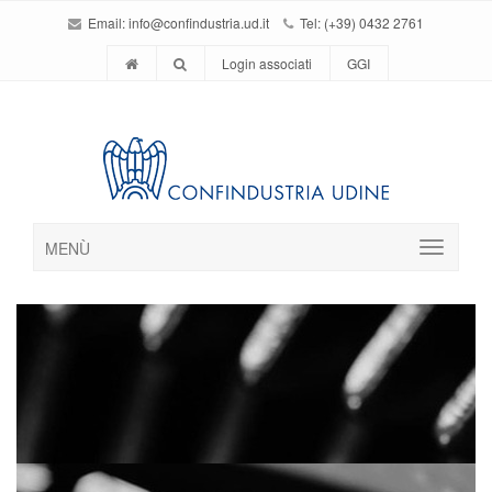
Email:
info@confindustria.ud.it
Tel: (+39) 0432 2761
Login associati
GGI
MENÙ