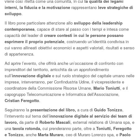
viene così riletta come una comunità, in cui
la qualità dei legami
interni, la fiducia e la motivazione
rappresentano
leve strategiche di
sviluppo
.
Il libro pone particolare attenzione allo
sviluppo della leadership
contemporanea
, capace di stare al passo con i tempi e intesa come
capacità del leader di
creare contesti in cui le persone possano
esprimere il proprio potenziale
, costruendo un’identità condivisa in
cui vanno allineati obiettivi economici e aspetti valoriali, risultati e senso
di appartenenza.
Ad aprire l’evento, che offrirà anche un’occasione di confronto con
imprenditori del territorio, arricchita da un approfondimento
sull’
innovazione digitale
e sul ruolo strategico del capitale umano nelle
imprese, interverranno, per Confindustria Udine, il vicepresidente e
coordinatore della Commissione Risorse Umane,
Mario Toniutti
, e il
capogruppo Telecomunicazione e Informatica dell’Associazione,
Cristian Feregotto
.
Seguiranno la
presentazione del libro,
a cura di
Guido Tonizzo
,
l’intervento sul tema dell’
innovazione digitale al servizio dei team di
lavoro,
da parte di
Roberto Mascali
, external relations di Umana spa, e
una
tavola rotonda,
cui prenderanno parte, oltre a
Toniutti, Feregotto
e Tonizzo
, anche
Marta Muraro
, ceo di Muraro Lorenzo spa, e
Paolo