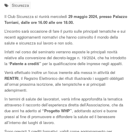
Sicurezza
Il Club Sicurezza si riunirà mercoledì
29 maggio 2024, presso Palazzo
Torriani, dalle ore 16.00 alle ore 18.00.
L’incontro sarà occasione di fare il punto sulle principali tematiche e sui
recenti aggiornamenti normativi che hanno coinvolto il mondo della
salute e sicurezza sul lavoro e non solo.
Infatti nel corso del seminario verranno esposte le principali novità
relative alla conversione del decreto-legge n. 19/2024, che ha introdotto
la “
Patente a crediti”
per la qualificazione delle imprese negli appalti.
Verrà effettuato inoltre un focus inerente alla messa in attività del
RENTRI
, il Registro Elettronico dei rifiuti illustrando i soggetti obbligati
all’ormai prossima iscrizione, alle tempistiche e ai principali
adempimenti.
In termini di salute dei lavoratori, verrà infine approfondita la tematica
attraverso il racconto dell’esperienza diretta dell’Associazione, che da
due anni ha aderito al
“Progetto WHP”
, adottando azioni e buone
prassi al fine di promuovere e diffondere la salute ed il benessere
all’interno dei luoghi di lavoro.
Sono previsti 2 crediti formativi, validi come aggiornamento per