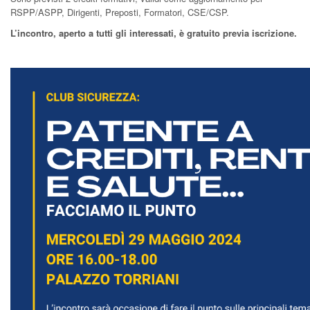
RSPP/ASPP, Dirigenti, Preposti, Formatori, CSE/CSP.
L’incontro, aperto a tutti gli interessati, è gratuito previa iscrizione.