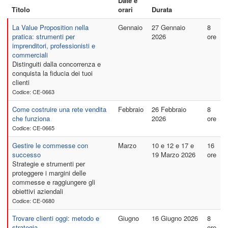
Date e
Titolo
orari
Durata
La Value Proposition nella
Gennaio
27 Gennaio
8
pratica: strumenti per
2026
ore
imprenditori, professionisti e
commerciali
Distinguiti dalla concorrenza e
conquista la fiducia dei tuoi
clienti
Codice: CE-0663
Come costruire una rete vendita
Febbraio
26 Febbraio
8
che funziona
2026
ore
Codice: CE-0665
Gestire le commesse con
Marzo
10 e 12 e 17 e
16
successo
19 Marzo 2026
ore
Strategie e strumenti per
proteggere i margini delle
commesse e raggiungere gli
obiettivi aziendali
Codice: CE-0680
Trovare clienti oggi: metodo e
Giugno
16 Giugno 2026
8
strategia
ore